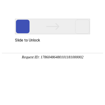
首页
产品风采
售后服务
当前位置:
首页
>
印后设备
>
胶装机
商品筛选
胶装机
误判率 :
全部
桌面式胶装机
落地
切纸机
覆膜机
U盘下载 :
全部
A3
A4
精装设备
商品列表