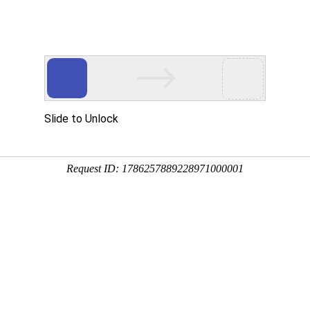
服务
联系我们
密碎纸机
金典GD-615D
商品货号：
gd000227
商品库存：
1000
￥5496.0
市场价格：
￥4580.
媒体价：