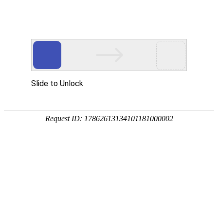
首页
产品风采
售后服务
当前位置:
首页
>
办公设备
>
碎纸机
>
金典GD-C8550碎纸机
装订机
考勤机
塑封机
碎纸机