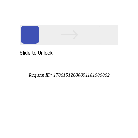
首页
产品风采
售后服务
当前位置:
首页
>
办公设备
>
碎纸机
>
金典GD-9136碎纸机
装订机
考勤机
塑封机
碎纸机